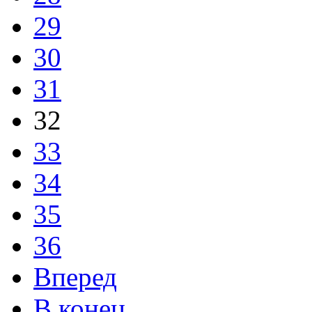
29
30
31
32
33
34
35
36
Вперед
В конец