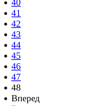
40
41
42
43
44
45
46
47
48
Вперед