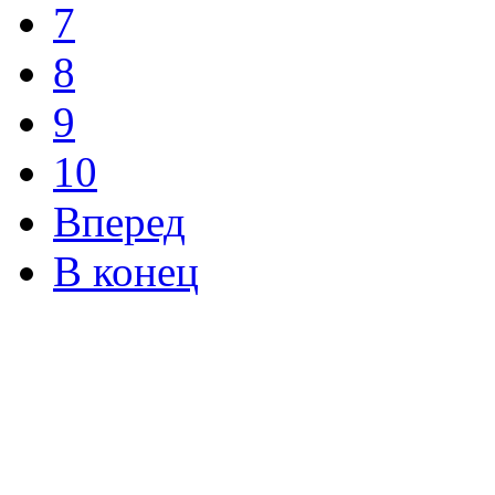
7
8
9
10
Вперед
В конец