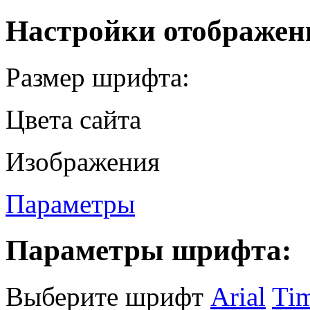
установлении
Настройки отображен
на
территории
Вознесенского
сельского
Размер шрифта:
поселения
Цвета сайта
Савинского
муниципального
района
Ивановской
Изображения
области
Параметры
налога
на
имущество
физических
Параметры шрифта:
лиц
на
202
5
год
Выберите шрифт
Arial
Ti