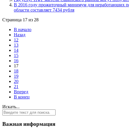
В 2016 году прожиточный минимум для неработающих п
области составляет 7434 рубля
Страница 17 из 28
В начало
Назад
12
13
14
15
16
17
18
19
20
21
Вперед
В конец
Искать...
Важная информация