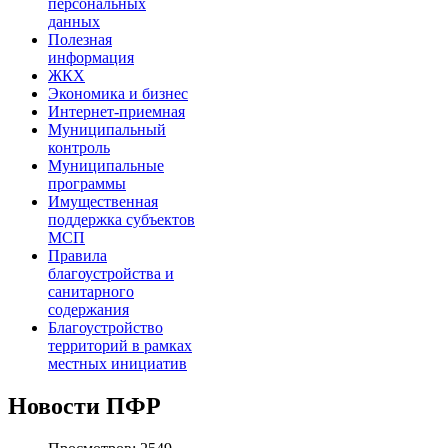
персональных
данных
Полезная
информация
ЖКХ
Экономика и бизнес
Интернет-приемная
Муниципальный
контроль
Муниципальные
программы
Имущественная
поддержка субъектов
МСП
Правила
благоустройства и
санитарного
содержания
Благоустройство
территорий в рамках
местных инициатив
Новости ПФР