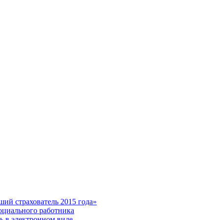
ий страхователь 2015 года»
оциального работника
ь в электронном виде