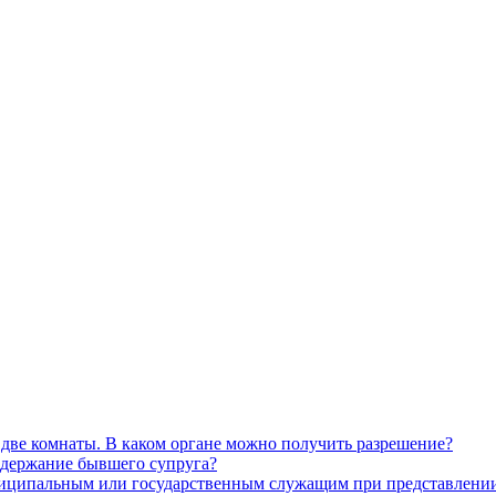
две комнаты. В каком органе можно получить разрешение?
одержание бывшего супруга?
иципальным или государственным служащим при представлении с