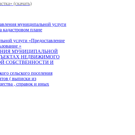
стка» (скачать)
тавления муниципальной услуги
а кадастровом плане
льной услуги «Предоставление
ьзование »
ЕНИЯ МУНИЦИПАЛЬНОЙ
БЪЕКТАХ НЕДВИЖИМОГО
Й СОБСТВЕННОСТИ И
ого сельского поселения
тов ( выписки из
ества , справок и иных