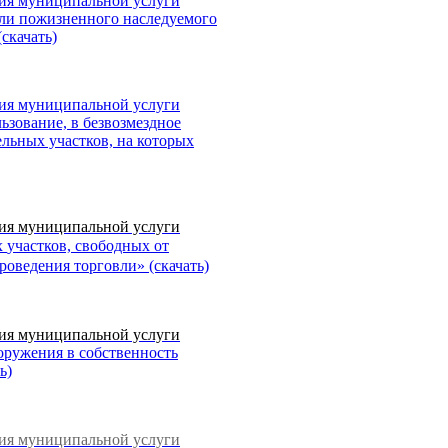
ия муниципальной услуги
или пожизненного наследуемого
скачать)
ия муниципальной услуги
ьзование, в безвозмездное
льных участков, на которых
ия муниципальной услуги
х
участков, свободных от
проведения торговли
» (скачать)
ия муниципальной услуги
ооружения в собственность
ь)
ия муниципальной услуги