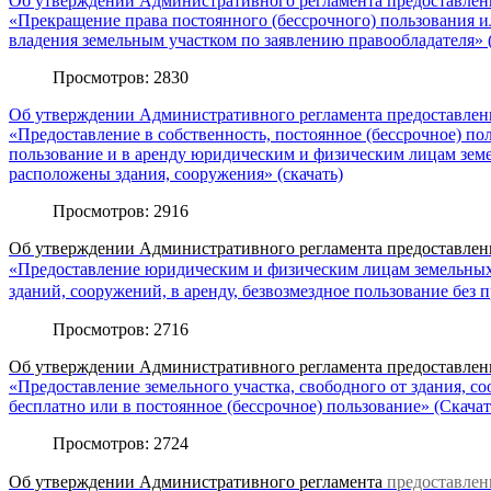
Об утверждении Административного регламента предоставлен
«Прекращение права постоянного (бессрочного) пользования 
владения земельным участком по заявлению правообладателя» (
Просмотров: 2830
Об утверждении Административного регламента предоставлен
«Предоставление в собственность, постоянное (бессрочное) пол
пользование и в аренду юридическим и физическим лицам земе
расположены здания, сооружения» (скачать)
Просмотров: 2916
Об утверждении Административного регламента
предоставлен
«Предоставление юридическим и физическим лицам земельны
зданий, сооружений, в аренду,
безвозмездное пользование без 
Просмотров: 2716
Об утверждении Административного регламента
предоставлен
«Предоставление земельного участка, свободного от здания, с
бесплатно или в постоянное (бессрочное) пользование» (Скачат
Просмотров: 2724
Об утверждении
Административного регламента
предоставлен