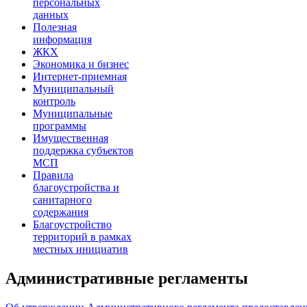
персональных
данных
Полезная
информация
ЖКХ
Экономика и бизнес
Интернет-приемная
Муниципальный
контроль
Муниципальные
программы
Имущественная
поддержка субъектов
МСП
Правила
благоустройства и
санитарного
содержания
Благоустройство
территорий в рамках
местных инициатив
Административные регламенты