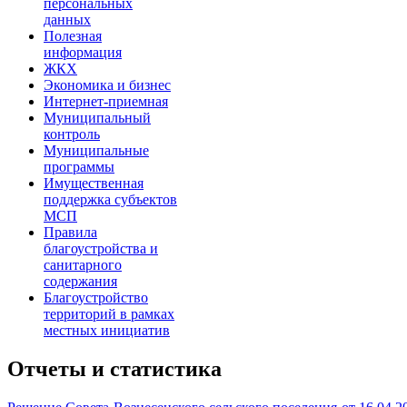
персональных
данных
Полезная
информация
ЖКХ
Экономика и бизнес
Интернет-приемная
Муниципальный
контроль
Муниципальные
программы
Имущественная
поддержка субъектов
МСП
Правила
благоустройства и
санитарного
содержания
Благоустройство
территорий в рамках
местных инициатив
Отчеты и статистика