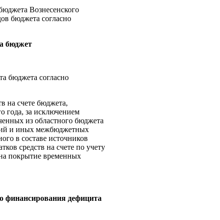
 бюджета Вознесенского
дов бюджета согласно
а бюджет
та бюджета согласно
тв на счете бюджета,
о года, за исключением
ченных из областного бюджета
нций и иных межбюджетных
ного в составе источников
ков средств на счете по учету
 на покрытие временных
го финансирования дефицита