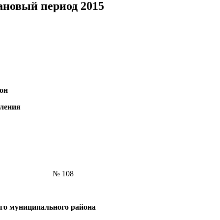
лановый период 2015
он
еления
. № 108
ого муниципального района