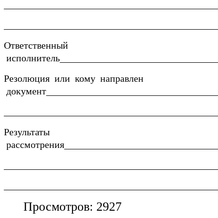
____________________________________________
____________________________________________
Ответственный
исполнитель________________________________
Резолюция или кому направлен
документ___________________________________
____________________________________________
Результаты
рассмотрения_______________________________
____________________________________________
____________________________________________
Просмотров: 2927