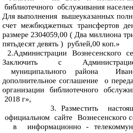
 библиотечного  обслуживания населени
Для выполнения  вышеуказанных полном
счет межбюджетных трансфертов ден
размере 2304059,00 ( Два миллиона три
пятьдесят девять )  рублей,00 коп.» 
2.Администрации Вознесенского се
Заключить с Администрацие
 муниципального района  Ивано
дополнительное соглашение  о переда
организации  библиотечного  обслужив
 2018 г», 
          3. Разместить  настоящее  решение  на 
 официальном  сайте  Вознесенского с
  в  информационно - телекоммуни