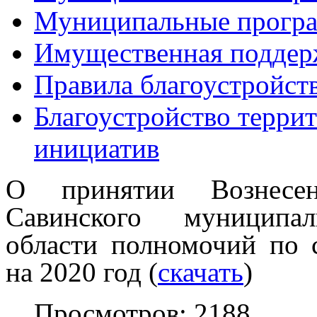
Муниципальные прогр
Имущественная поддер
Правила благоустройст
Благоустройство терри
инициатив
О принятии
Вознес
Савинского
муниципа
области
полномочий по
на 2020 год (
скачать
)
Просмотров: 2188