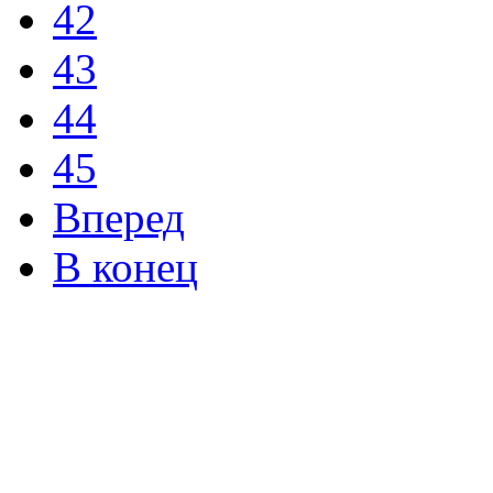
42
43
44
45
Вперед
В конец