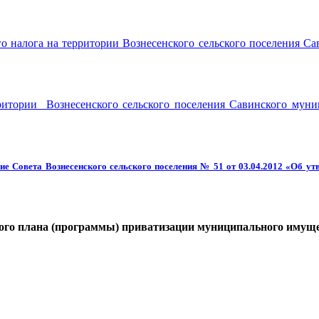
ого налога на территории Вознесенского сельского поселения С
ритории Вознесенского сельского поселения Савинского муни
ие Совета Вознесенского сельского
поселения № 51 от 03.04.2012 «Об у
ного плана (программы) приватизации муниципального имущес