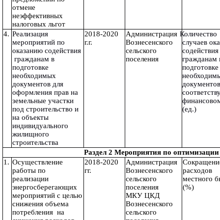
отмене 
неэффективных 
налоговых льгот
4.
Реализация 
2018-2020 
Администрация 
 Количество 
мероприятий по 
г.г.
Вознесенского 
случаев ока
оказанию содействия 
сельского 
содействия 
 гражданам в 
поселения
гражданам в
подготовке 
подготовке 
необходимых 
необходимы
документов для 
документов 
оформления прав на 
соответств
земельные участки 
финансовом
под строительство и 
(ед.)
на объекты 
индивидуального 
жилищного 
строительства
                                         Раздел 2 Мероприятия по 
1.
Осуществление 
2018-2020 
Администрация 
Сокращение
работы по 
гг.
Вознесенского 
расходов 
реализации 
сельского 
энергосберегающих 
поселения  
(%)
мероприятий с целью 
МКУ ЦКД 
снижения объема 
Вознесенского 
потребления  на 
сельского 