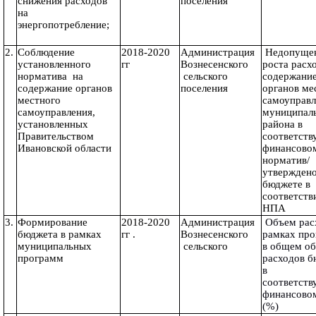
снижения расходов 
поселения
на 
энергопотребление;
2.
Соблюдение 
2018-2020 
Администрация 
 Недопущение 
установленного 
гг 
Вознесенского 
роста расхо
норматива  на 
 сельского 
содержание
содержание органов 
поселения 
органов мес
местного 
самоуправл
самоуправления, 
муниципаль
установленных 
района в 
Правительством 
соответств
Ивановской области
финансовом
норматив/
утверждено 
бюджете в 
соответстви
НПА
3.
Формирование 
2018-2020 
Администрация 
 Объем расходов в 
бюджета в рамках 
гг .
Вознесенского 
рамках про
муниципальных 
 сельского 
в общем об
программ
расходов б
в 
соответств
финансовом
(%)