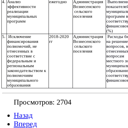
4.
Анализ 
ежегодно
Администрация 
 Выполнение 
эффективности 
Вознесенского 
показателей
реализации 
 сельского 
муниципаль
муниципальных 
поселения
программ в
программ
соответств
финансово
(%)
5.
 Исключение 
2018-2020 
Администрация 
 Расходы бюджета 
финансирования 
гг
Вознесенского 
на решение
полномочий, не 
 сельского 
вопросов, н
отнесенных в 
поселения 
отнесенных 
соответствие с 
вопросам 
федеральным и 
местного зн
региональным 
муниципаль
законодательством к 
образований
полномочиям 
соответств
муниципального 
финансово
образования
Просмотров: 2704
Назад
Вперед