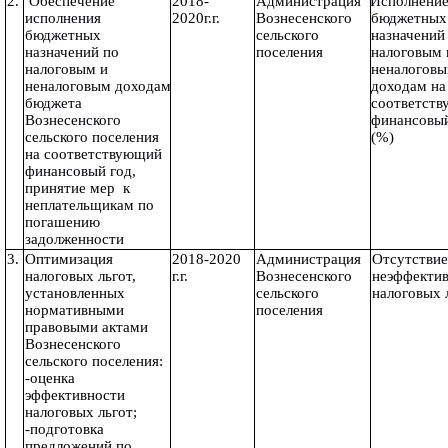
2.
 Обеспечение 
2018-
Администрация 
Исполнение
исполнения 
2020г.г.
Вознесенского 
бюджетных 
бюджетных 
сельского 
назначений 
назначений по 
поселения
налоговым и
налоговым и 
неналоговы
неналоговым доходам 
доходам на 
бюджета 
соответств
Вознесенского 
финансовый
сельского поселения 
(%) 
на соответствующий 
финансовый год, 
принятие мер  к 
неплательщикам по 
погашению 
задолженности
3.
Оптимизация 
2018-2020 
Администрация 
Отсутствие
налоговых льгот, 
г.г.
Вознесенского 
неэффектив
установленных 
сельского 
налоговых 
нормативными 
поселения
правовыми актами 
Вознесенского 
сельского поселения:
-оценка 
эффективности 
налоговых льгот;
-подготовка 
предложений по 