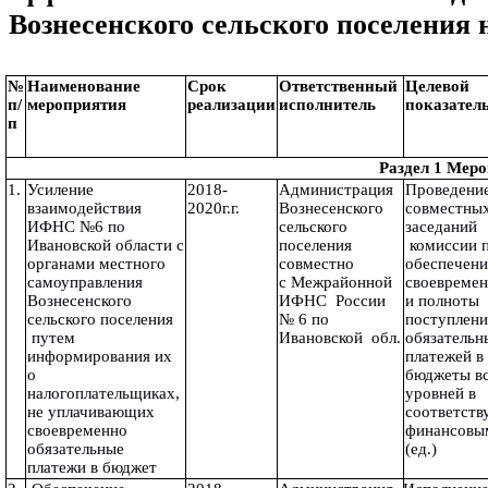
Вознесенского сельского поселения н
№ 
Наименование
Срок
Ответственный 
Целевой
п/
мероприятия
реализации
исполнитель
показател
п
                                                                             
1.
Усиление 
2018-
Администрация 
Проведение
взаимодействия 
2020г.г.
Вознесенского 
совместных
ИФНС №6 по 
сельского 
заседаний 
Ивановской области с 
поселения 
 комиссии п
органами местного 
совместно  
обеспечени
самоуправления 
с Межрайонной 
своевремен
Вознесенского 
ИФНС  России 
и полноты 
сельского поселения 
№ 6 по 
поступлени
 путем 
Ивановской  обл.
обязательн
информирования их 
платежей в 
о 
бюджеты вс
налогоплательщиках, 
уровней в 
не уплачивающих 
соответств
своевременно 
финансовым
обязательные 
(ед.)
платежи в бюджет