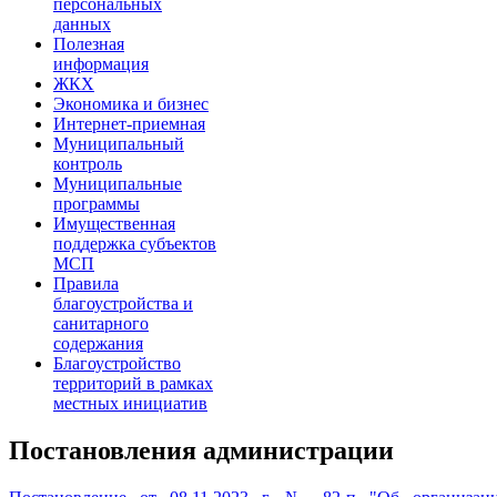
персональных
данных
Полезная
информация
ЖКХ
Экономика и бизнес
Интернет-приемная
Муниципальный
контроль
Муниципальные
программы
Имущественная
поддержка субъектов
МСП
Правила
благоустройства и
санитарного
содержания
Благоустройство
территорий в рамках
местных инициатив
Постановления администрации