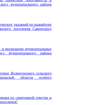
и проектной деятельности в
ского муниципального района
ических указаний по разработке
ьского поселения Савинского
ки и реализации муниципальных
ого муниципального района
ории Вознесенского сельского
новской области особого
чника по санитарной очистке и
 поселения"