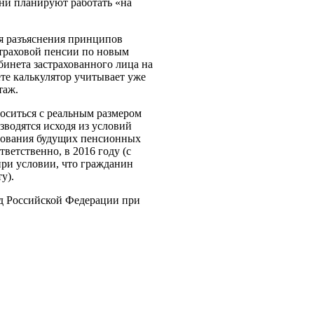
они планируют работать «на
ля разъяснения принципов
траховой пенсии по новым
бинета застрахованного лица на
те калькулятор учитывает уже
таж.
носиться с реальным размером
зводятся исходя из условий
мирования будущих пенсионных
тветственно, в 2016 году (с
при условии, что гражданин
у).
д Российской Федерации при