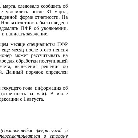
1 марта, следовало сообщить об
е уволились после 31 марта,
жденной форме отчетности. На
Новая отчетность была введена
ведомлять ПФР об увольнении,
 и написать заявление.
ующем месяце специалисты ПФР
 еще месяц после этого пенсия
ионер может рассчитывать на
имое для обработки поступившей
учета, вынесения решения об
й. Данный порядок определен
е текущего года, информация об
отчетность за май). В июле
ексации с 1 августа.
(состоявшейся февральской и
пересматриваться в сторону