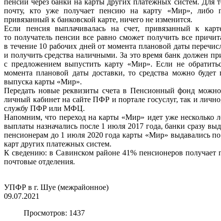
пенсии через
банки на карты других платежных систем. Для т
почту, кто уже
получает пенсию на карту «Мир», либо по
привязанный к
банковской карте, ничего не изменится.
Если пенсия выплачивалась на счет, привязанный к карт
то
получатель пенсии все равно сможет получить все причи
в
течение 10 рабочих дней от момента плановой даты перечис
и
получить средства наличными. За это время банк должен пр
с
предложением выпустить карту «Мир». Если не обратитьс
момента
плановой даты доставки, то средства можно будет
выпуска
карты «Мир».
Передать новые реквизиты счета в Пенсионный фонд можно
личный кабинет на сайте ПФР и портале госуслуг, так и лично
службу ПФР или МФЦ.
Напомним, что переход на карты «Мир» идет уже несколько л
выплаты назначались после 1 июля 2017 года, банки сразу вы
пенсионерам до 1 июля 2020 года карты «Мир» выдавались по
карт других платежных систем.
К сведению: в Савинском районе 41% пенсионеров получает п
почтовые отделения.
УПФР в г. Шуе (межрайонное)
09.07.2021
Просмотров: 1437