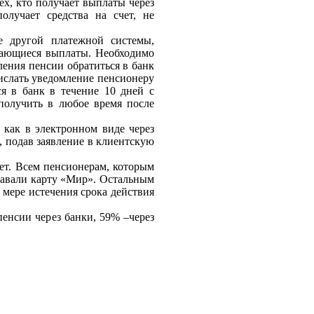
ех, кто получает выплаты через
лучает средства на счет, не
е другой платежной системы,
тающиеся выплаты. Необходимо
ления пенсии обратиться в банк
ислать уведомление пенсионеру
я в банк в течение 10 дней с
 получить в любое время после
 как в электронном виде
через
, подав заявление в
клиентскую
ет. Всем пенсионерам,
которым
давали карту «Мир».
Остальным
 мере истечения
срока действия
енсии через банки, 59% –
через