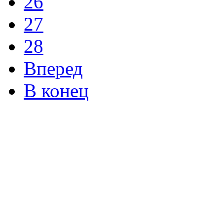
26
27
28
Вперед
В конец