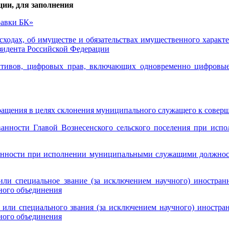
ии, для заполнения
равки БК»
асходах, об имуществе и обязательствах имущественного харак
зидента Российской Федерации
вов, цифровых прав, включающих одновременно цифровые 
ащения в целях склонения муниципального служащего к сове
ости Главой Вознесенского сельского поселения при испол
ности при исполнении муниципальными служащими должностн
или специальное звание (за исключением научного) иностран
ного объединения
 или специального звания (за исключением научного) иностра
ного объединения