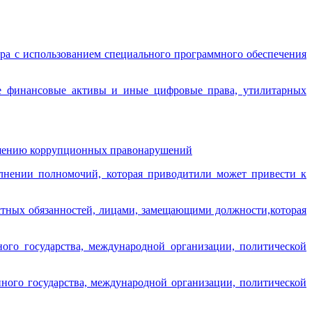
тера с использованием специального программного обеспечения
финансовые активы и иные цифровые права, утилитарных
ршению коррупционных правонарушений
нении полномочий, которая приводитили может привести к
ых обязанностей, лицами, замещающими должности,которая
ного государства, международной организации, политической
нного государства, международной организации, политической