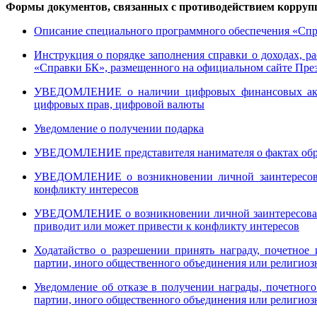
Формы документов, связанных с противодействием коррупц
Описание специального программного обеспечения «Сп
Инструкция о порядке заполнения справки о доходах, р
«Справки БК», размещенного на официальном сайте Пре
УВЕДОМЛЕНИЕ о наличии цифровых финансовых акти
цифровых прав, цифровой валюты
Уведомление о получении подарка
УВЕДОМЛЕНИЕ представителя нанимателя о фактах обр
УВЕДОМЛЕНИЕ о возникновении личной заинтересованн
конфликту интересов
УВЕДОМЛЕНИЕ о возникновении личной заинтересован
приводит или может привести к конфликту интересов
Ходатайство о разрешении принять награду, почетное 
партии, иного общественного объединения или религиоз
Уведомление об отказе в получении награды, почетного
партии, иного общественного объединения или религиоз