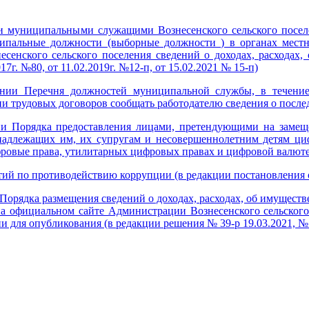
нии муниципальными служащими Вознесенского сельского посе
пальные должности (выборные должности ) в органах местн
енского сельского поселения сведений о доходах, расходах, 
17г. №80, от 11.02.2019г. №12-п, от 15.02.2021 № 15-п)
ении Перечня должностей муниципальной службы, в течение
 трудовых договоров сообщать работодателю сведения о после
нии Порядка предоставления лицами, претендующими на заме
ринадлежащих им, их супругам и несовершеннолетним детям ц
овые права, утилитарных цифровых правах и цифровой валюте
ятий по противодействию коррупции (в редакции постановления 
Порядка размещения сведений о доходах, расходах, об имуществ
 на официальном сайте Администрации Вознесенского сельског
для опубликования (в редакции решения № 39-р 19.03.2021, № 8