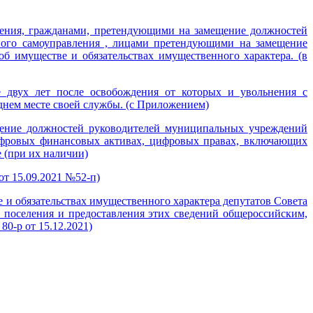
ления, гражданами, претендующими на замещение должностей
ого самоуправления , лицами претендующими на замещение
об имуществе и обязательствах имущественного характера. (в
 двух лет после освобождения от которых и увольнения с
днем месте своей службы. (с Приложением)
щение должностей руководителей муниципальных учреждений
ифровых финансовых активах, цифровых правах, включающих
 (при их наличии)
от 15.09.2021 №52-п)
е и обязательствах имущественного характера депутатов Совета
о поселения и предоставления этих сведений общероссийским,
0-р от 15.12.2021)