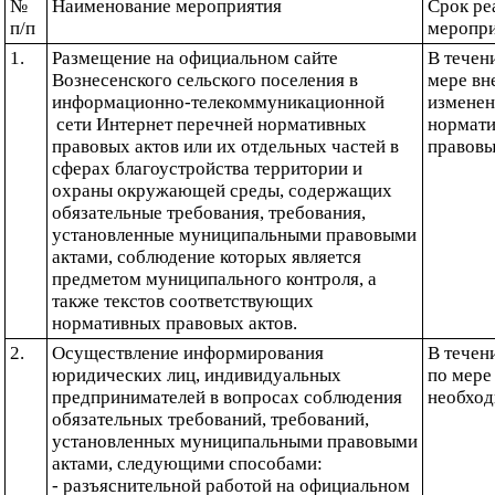
№ 
Наименование мероприятия
Срок ре
п/п
меропр
1.
Размещение на официальном сайте 
В течени
Вознесенского сельского поселения в 
мере вн
информационно-телекоммуникационной 
изменени
 сети Интернет перечней нормативных 
нормати
правовых актов или их отдельных частей в 
правовы
сферах благоустройства территории и 
охраны окружающей среды, содержащих 
обязательные требования, требования, 
установленные муниципальными правовыми 
актами, соблюдение которых является 
предметом муниципального контроля, а 
также текстов соответствующих 
нормативных правовых актов.
2.
Осуществление информирования 
В течени
юридических лиц, индивидуальных 
по мере 
предпринимателей в вопросах соблюдения 
необход
обязательных требований, требований, 
установленных муниципальными правовыми 
актами, следующими способами:
- разъяснительной работой на официальном 