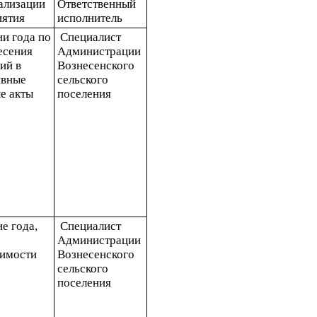
ализации 
Ответственный 
иятия
исполнитель
и года по 
 Специалист 
есения 
Администрации 
й в 
Вознесенского 
вные 
сельского 
е акты
поселения 
е года, 
 Специалист 
Администрации 
имости
Вознесенского 
сельского 
поселения 