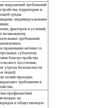
ие нарушений требований 
стройства территории и 
ющей среды 
лицами, индивидуальными 
лями;
ичин, факторов и условий, 
х возможному 
ательных требований, 
тановленных 
 правовыми актами со 
трольных субъектов;
овня благоустройства 
сельского поселения;
ие угрозы безопасности 
ья людей;
оли хозяйствующих 
людающих требования в 
ройства.
емы профилактики 
ягающих на 
орядок и общественную 