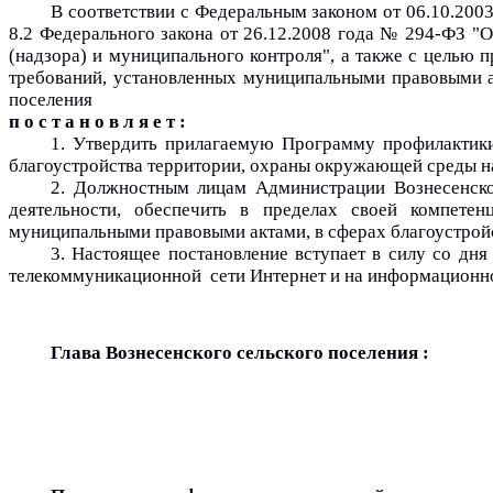
В соответствии с Федеральным законом от 06.10.200
8.2 Федерального закона от 26.12.2008 года № 294-ФЗ "
(надзора) и муниципального контроля", а также с целью
требований, установленных муниципальными правовыми а
поселения 
п о с т а н о в л я е т :
1. Утвердить прилагаемую Программу профилактики
благоустройства территории, охраны окружающей среды на
2. Должностным лицам Администрации Вознесенског
деятельности, обеспечить в пределах своей компете
муниципальными правовыми актами, в сферах благоустрой
3. Настоящее постановление вступает в силу со дн
телекоммуникационной  сети Интернет и на информационн
Глава Вознесенского сельского поселения :                  