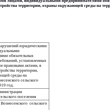
и лицами, индивидуальными предпринимателями обязат
ойства территории, охраны окружающей среды на террит
нарушений юридическими 
дуальными 
ями обязательных 
ребований, установленных 
 правовыми актами, в 
ройства территории, 
щей среды на 
есенского сельского 
019 год.
инистрации 
сельского поселения 
Вознесенского  сельского 