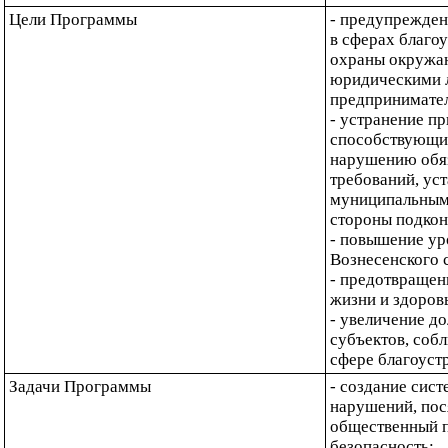
Цели Программы
- предупрежден
в сферах благоу
охраны окружа
юридическими 
предпринимате
- устранение пр
способствующи
нарушению обяз
требований, ус
муниципальными
стороны подкон
- повышение ур
Вознесенского 
- предотвращен
жизни и здоров
- увеличение д
субъектов, соб
сфере благоуст
Задачи Программы
- создание сист
нарушений, пос
общественный п
безопасность;