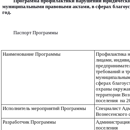
Программа профилактики нарушений юридическим
муниципальными правовыми актами, в сферах благоустр
год.
Паспорт Программы
Наименование Программы
Профилактика 
лицами, индиви
предпринимател
требований и т
муниципальными
сферах благоуст
охраны окружаю
территории Возн
поселения  на 2
Исполнитель мероприятий Программы
Специалист Адм
Вознесенского 
Разработчик Программы
Администрация 
поселения 