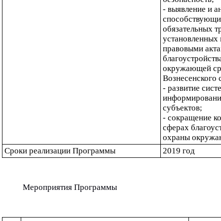
- выявление и а
способствующи
обязательных тр
установленных
правовыми актам
благоустройства
окружающей сре
Вознесенского с
- развитие сист
информировани
субъектов;
- сокращение ко
сферах благоуст
охраны окружа
Сроки реализации Программы
2019 год
Мероприятия Программы