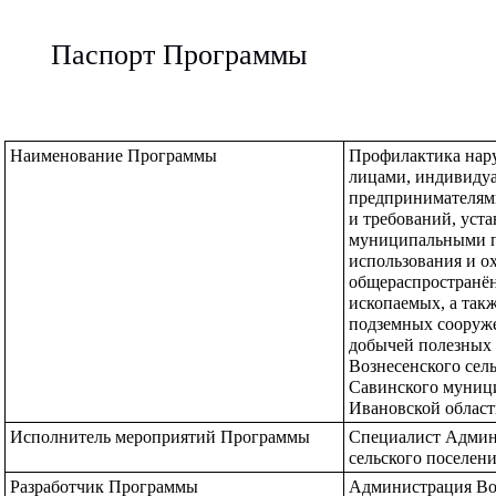
Паспорт Программы
Наименование Программы
Профилактика нар
лицами, индивиду
предпринимателями
и требований, уст
муниципальными пр
использования и о
общераспространён
ископаемых, а такж
подземных сооруже
добычей полезных 
Вознесенского сель
Савинского муници
Ивановской области
Исполнитель мероприятий Программы
Специалист Админи
сельского поселени
Разработчик Программы
Администрация Воз