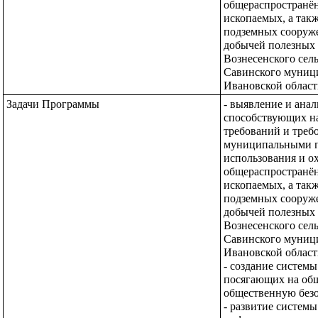
общераспространён
ископаемых, а такж
подземных сооруже
добычей полезных 
Вознесенского сель
Савинского муници
Ивановской област
Задачи Программы
- выявление и анал
способствующих на
требований и треб
муниципальными пр
использования и о
общераспространён
ископаемых, а такж
подземных сооруже
добычей полезных 
Вознесенского сель
Савинского муници
Ивановской области
- создание систем
посягающих на общ
общественную безо
- развитие системы