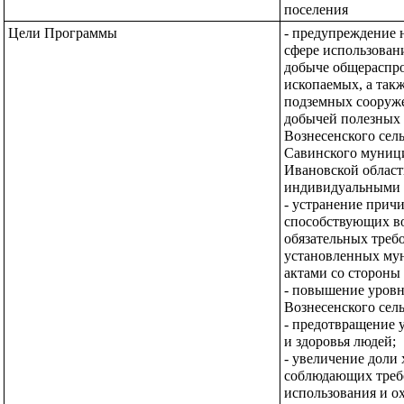
поселения 
Цели Программы
- предупреждение 
сфере использовани
добыче общераспро
ископаемых, а такж
подземных сооруже
добычей полезных 
Вознесенского сель
Савинского муници
Ивановской област
индивидуальными 
- устранение причи
способствующих в
обязательных требо
установленных му
актами со стороны
- повышение уровн
Вознесенского сель
- предотвращение 
и здоровья людей;
- увеличение доли 
соблюдающих требо
использования и о