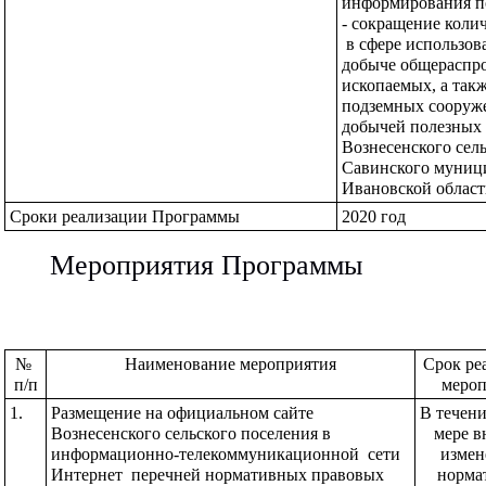
информирования п
- сокращение коли
 в сфере использов
добыче общераспро
ископаемых, а такж
подземных сооруже
добычей полезных 
Вознесенского сель
Савинского муници
Ивановской област
Сроки реализации Программы
2020 год
Мероприятия Программы
№ 
Наименование мероприятия
Срок ре
п/п
мероп
1.
Размещение на официальном сайте 
В течени
Вознесенского сельского поселения в 
мере в
информационно-телекоммуникационной  сети 
измен
Интернет  перечней нормативных правовых 
норма