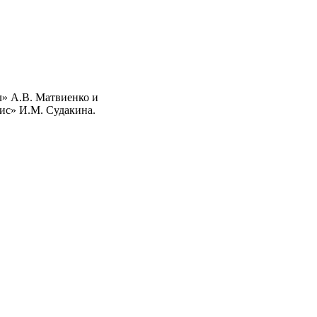
» А.В. Матвиенко и
с» И.М. Судакина.