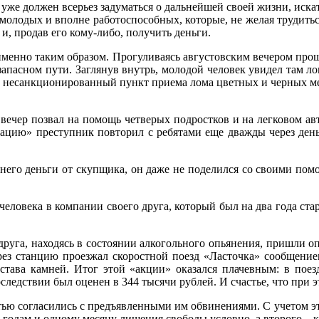
к уже должен всерьез задуматься о дальнейшей своей жизни, искат
молодых и вполне работоспособных, которые, не желая трудитьс
 и, продав его кому-либо, получить деньги.
именно таким образом. Прогуливаясь августовским вечером про
запасном пути. Заглянув внутрь, молодой человек увидел там ло
 несанкционированный пункт приема лома цветных и черных мета
е вечер позвал на помощь четверых подростков и на легковом а
ерацию» преступник повторил с ребятами еще дважды через ден
а него деньги от скупщика, он даже не поделился со своими по
человека в компании своего друга, который был на два года ста
а друга, находясь в состоянии алкогольного опьянения, пришли
ерез станцию проезжал скоростной поезд «Ласточка» сообщени
остава камней. Итог этой «акции» оказался плачевным: в пое
дствии был оценен в 344 тысячи рублей. И счастье, что при эт
ью согласились с предъявленными им обвинениями. С учетом это
 годам и одному месяцу лишения свободы условно, а второго – 