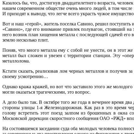
Казалось бы, что, достигнув двадцатилетнего возраста, челове
нашем современном обществе очень много людей, в том числе 
И приходят к выводу, что легче всего украсть чужое имущество
Вот и наш «герой», житель поселка Савино, решил поступить 
«Савино», где его внимание привлек полувагон, стоявший на 
него возник план хищения металла с последующей сдачей его в
землю несколько плит.
Поняв, что много металла ему с собой не унести, он в этот ж
металл был сложен и увезен с территории станции. Эту «оп
металлолома.
Кстати сказать, реализовав лом черных металлов и получив з
своему усмотрению…
Однако кража кражей, но вот что заставило этого же молодого 
могли оказаться трагическими, это вопрос.
А дело было так. В октябре того же года в вечернее время дв
стороны улицы 1-я Железнодорожная. Как раз в это время ч
голову встретить этот поезд залпом из брошенных в окна с
Московской дирекции скоростного сообщения ОАО «РЖД» впосле
На состоявшемся заседании суда оба молодых человека полност
за совершенные два преступления одного из фигурантов к трем