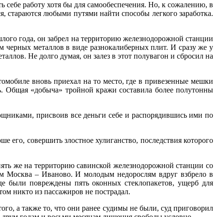
ь себе работу хотя бы для самообеспечения. Но, к сожалению, в
я, стараются любыми путями найти способы легкого заработка.
шлого года, он забрел на территорию железнодорожной станции
м черных металлов в виде разнокалиберных плит. И сразу же у
ллов. Не долго думая, он залез в этот полувагон и сбросил на
втомобиле вновь приехал на то место, где в привезенные мешки
ь. Общая «добыча» тройной кражи составила более полутонны
мощниками, присвоив все деньги себе и распорядившись ими по
рше его, совершить злостное хулиганство, последствия которого
 опять же на территорию савинской железнодорожной станции со
ем Москва – Иваново. И молодым недорослям вдруг взбрело в
зде были повреждены пять оконных стеклопакетов, ущерб для
ом никто из пассажиров не пострадал.
го, а также то, что они ранее судимы не были, суд приговорил
к двум годам и восьми месяцам лишения свободы условно.