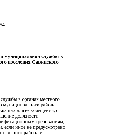
154
ти муниципальной службы в
кого поселения Савинского
службы в органах местного
го муниципального района
жащих для ее замещения, с
мещение должности
алификационным требованиям,
, если иное не предусмотрено
ципального района и