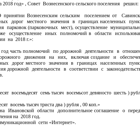
2018 год» , Совет  Вознесенского сельского поселения   решил:
х  дорог  местного  значения  в  границах населенных  пункт
ия  парковок (парковочных  мест), осуществление  муниципально
кже  осуществление  иных  полномочий в  области  использован
  на  2018 г.»:
 год часть полномочий  по дорожной  деятельности  в  отношен
орожного  движения  на  них,  включая создание  и  обеспечен
ых  дорог местного  значения  в  границах  населенных  пункт
ия дорожной  деятельности  в  соответствии  с  законодательст
в.
сят  восемь тысяч триста два ) рубля , 00 коп.»
ения на  2018 год. 
коммуникационной  сети «Интернет».