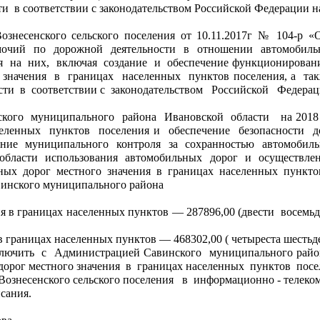
  в соответствии с законодательством Российской Федерации на 
очий  по  дорожной  деятельности  в  отношении  автомобильны
  на  них,  включая  создание  и  обеспечение функционирован
 значения  в  границах  населенных  пунктов поселения, а  та
и  в  соответствии с  законодательством   Российской   Федерации
ского  муниципального  района  Ивановской  области   на 2018
еленных  пунктов  поселения и  обеспечение  безопасности  д
ие  муниципального  контроля  за  сохранностью  автомобильн
 области  использования  автомобильных  дорог  и  осуществлен
х  дорог  местного  значения  в  границах  населенных  пункто
винского муниципального района 
ия  в границах населенных пунктов — 468302,00 ( четыреста шестьде
рог местного значения  в  границах населенных  пунктов  посел
е  Вознесенского сельского поселения   в  информационно - теле
исания.