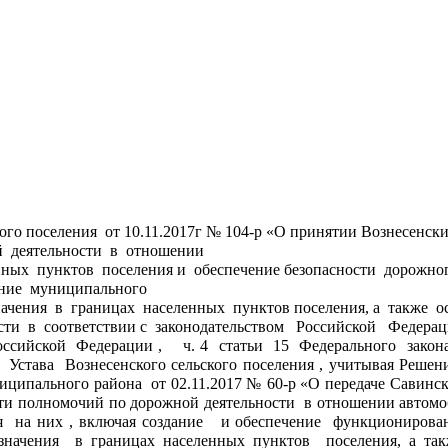
ого поселения  от 10.11.2017г № 104-р «О принятии Вознесенск
  деятельности  в  отношении  
ных  пунктов  поселения и  обеспечение безопасности  дорожного
ение  муниципального
ачения  в  границах  населенных  пунктов поселения, а  также  
и  в  соответствии с  законодательством   Российской   Федераци
  Устава  Вознесенского сельского поселения , учитывая Решен
ципального района  от 02.11.2017 № 60-р «О передаче Савинс
ти полномочий по дорожной деятельности  в отношении автомоб
  на них , включая создание   и обеспечение  функционирова
значения  в границах населенных пунктов  поселения, а та