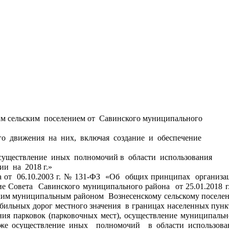
им сельским  поселением от  Савинского муниципального 
  движения  на  них,  включая  создание  и  обеспечение 
осуществление  иных  полномочий в  области  использования 
и  на  2018 г.»
ие Совета  Савинского муниципального района  от 25.01.2018 г.
ким муниципальным районом  Вознесенскому сельскому поселен
ильных дорог местного значения  в границах населенных пункт
ния парковок (парковочных мест), осуществление муниципально
кже осуществление иных  полномочий  в области использован