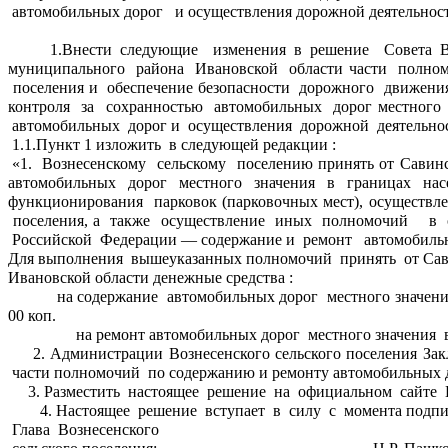
 автомобильных дорог   и осуществления дорожной деятельности
     1.Внести следующие  изменения в решение  Совета Вознесенского сельского поселения от 10.11.2017г № 104-р «О принятии Вознесенским сельским  поселением от  Савинского 
муниципального  района  Ивановской  области части  полном
 поселения и  обеспечение безопасности  дорожного  движения
контроля  за  сохранностью  автомобильных  дорог местного 
 автомобильных  дорог и  осуществления  дорожной  деятельност
1.1.Пункт 1 изложить  в следующей редакции :
«1.  Вознесенскому  сельскому  поселению принять от Савин
автомобильных  дорог  местного  значения  в  границах  нас
функционирования  парковок (парковочных мест), осуществлен
 поселения, а  также  осуществление  иных  полномочий    в 
 Российской  Федерации — содержание и  ремонт   автомобильны
Для выполнения  вышеуказанных полномочий  принять  от Са
Ивановской области денежные средства : 
           на содержание  автомобильных дорог  местного значения в границах населенных пунктов — 287896,00 (двести  восемьдесят  восемьдесят  семь тысяч  восемьсот девяносто  шесть ) рублей, 
00 коп.
                на ремонт автомобильных дорог  местного значен
    2. Администрации Вознесенского сельского поселения Заключить  с  Администрацией Савинского  муниципального района  Ивановской  области  дополнительное соглашение  о  передаче 
 части полномочий  по содержанию и ремонту автомобильных до
    3. Разместить  настоящее  решение  на  официальном  сайт
       4. Настоящее  решение  вступает  в  силу  с  момента подп
Глава  Вознесенского 