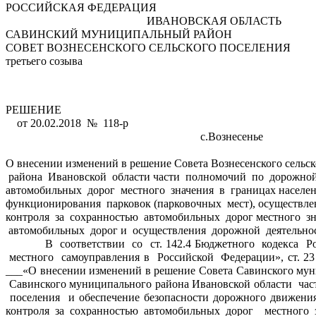
РОССИЙСКАЯ ФЕДЕРАЦИЯ
                                                  ИВАНОВСКАЯ ОБЛАСТЬ
САВИНСКИЙ МУНИЦИПАЛЬНЫЙ РАЙОН
СОВЕТ ВОЗНЕСЕНСКОГО СЕЛЬСКОГО ПОСЕЛЕНИЯ
третьего созыва
РЕШЕНИЕ
    от 20.02.2018  №  118-р
                                                                     с.Вознесенье      
О внесении изменений в решение Совета Вознесенского сельск
 района  Ивановской  области части  полномочий  по  дорожной
автомобильных  дорог  местного  значения  в  границах населен
функционирования  парковок (парковочных  мест), осуществл
контроля  за  сохранностью  автомобильных  дорог местного  зн
 автомобильных  дорог и  осуществления  дорожной  деятельност
          В  соответствии  со  ст. 142.4 Бюджетного  кодекса  Российской  Федерации ,    ч. 4  статьи  15  Федерального  закона от  06.10.2003 г. № 131-ФЗ  «Об  общих принципах  организации 
 местного  самоуправления в  Российской  Федерации», ст. 23
___«О внесении изменений в решение Совета Савинского муни
 Савинского муниципального района Ивановской области  час
 поселения  и обеспечение безопасности дорожного движения
контроля за сохранностью автомобильных дорог  местного 