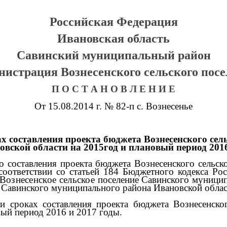
Российская Федерация
Ивановская область
Савинский муниципальный район
истрация Вознесенского сельского пос
П О С Т А Н О В Л Е Н И Е
От 15.08.2014 г. № 82-п с. Вознесенье
х составления проекта бюджета Вознесенского се
овской области на 2015год и плановый период 2016
го составления проекта бюджета Вознесенского сельс
соответствии со статьей 184 Бюджетного кодекса Ро
Вознесенское сельское
поселение
Савинского муници
ия Савинского муниципального района Ивановской об
и сроках составления проекта бюджета Вознесенско
вый период 2016 и 2017 годы.