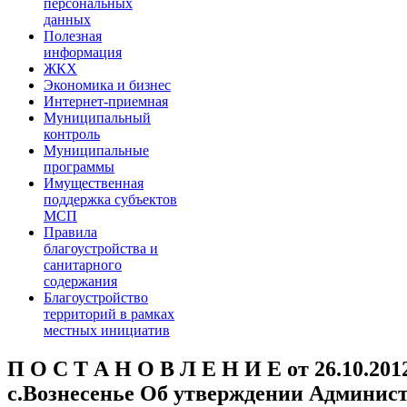
персональных
данных
Полезная
информация
ЖКХ
Экономика и бизнес
Интернет-приемная
Муниципальный
контроль
Муниципальные
программы
Имущественная
поддержка субъектов
МСП
Правила
благоустройства и
санитарного
содержания
Благоустройство
территорий в рамках
местных инициатив
П О С Т А Н О В Л Е Н И Е от 26.10.201
с.Вознесенье Об утверждении Админист