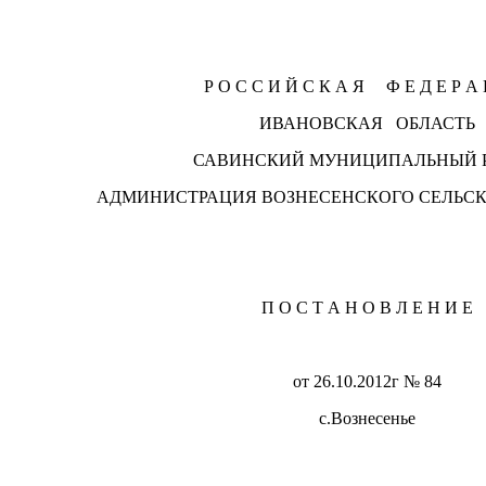
Р О С С И Й С К А Я Ф Е Д Е Р А 
ИВАНОВСКАЯ ОБЛАСТЬ
САВИНСКИЙ МУНИЦИПАЛЬНЫЙ 
АДМИНИСТРАЦИЯ ВОЗНЕСЕНСКОГО СЕЛЬС
П О С Т А Н О В Л Е Н И Е
от 26.10.2012г № 84
с.Вознесенье