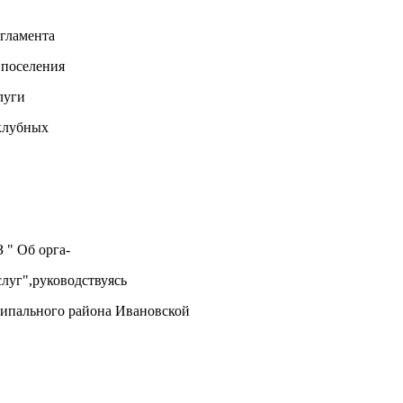
гламента
 поселения
луги
 клубных
 " Об орга-
луг",руководствуясь
ципального района Ивановской