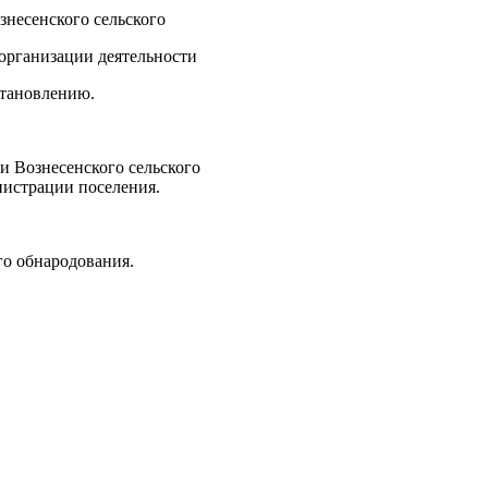
несенского сельского
организации деятельности
становлению.
и Вознесенского сельского
нистрации поселения.
го обнародования.