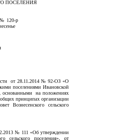
КОГО ПОСЕЛЕНИЯ
18 №  120-р       
 Вознесенье
 
сти  от 28.11.2014 № 92-ОЗ 
«О 
скими поселениями Ивановской 
, основанными  на положениях 
б общих принципах организации 
овет Вознесенского сельского 
1.Решения Совета Вознесенского сельского поселения  от 20.12.2013 № 111 «Об утверждении 
го сельского поселения», 
от 