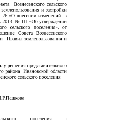
та  Вознесенского сельского 
землепользования и застройки 
№ 26 «О внесении изменений  в 
. 2013  № 111 «Об утверждении 
ого сельского поселения», 
от 
шение  Совета  Вознесенского 
и  Правил землепользования и 
.
илу решения представительного 
о района  Ивановской области 
енского сельского поселения.
   Н.Р.Пашкова
ельского поселения : 