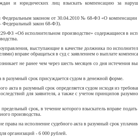
аждан и юридических лиц взыскать компенсацию за наруш
 Федеральным законом от 30.04.2010 № 68-ФЗ «О компенсации 
— Федеральный закон 68-ФЗ).
229-ФЗ «
Об исполнительном производстве» содержащиеся в ис
водства.
амоуправления, выступающие в качестве должника по исполните
ями) вправе обращаться в суд с заявлением о выплате компенса
озникает не ранее чем через шесть месяцев со дня истечения в
а в разумный срок присуждается судом в денежной форме.
го акта в разумный срок определяется судом исходя из требова
оследствий для заявителя, а также с учетом принципов разумно
предельный срок, в течение которого взыскатель вправе подать 
ьного производства.
е права на исполнение судебного акта в разумный срок уплачив
для организаций - 6 000 рублей.