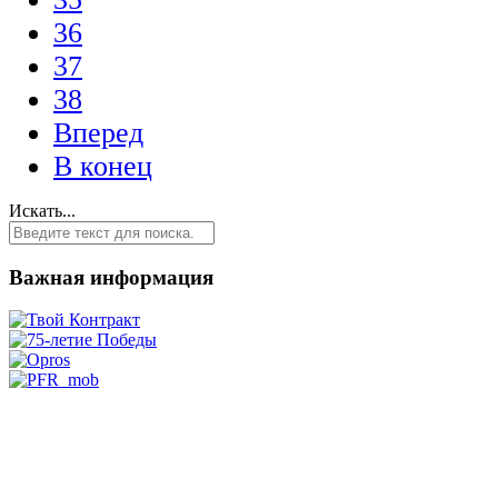
36
37
38
Вперед
В конец
Искать...
Важная информация