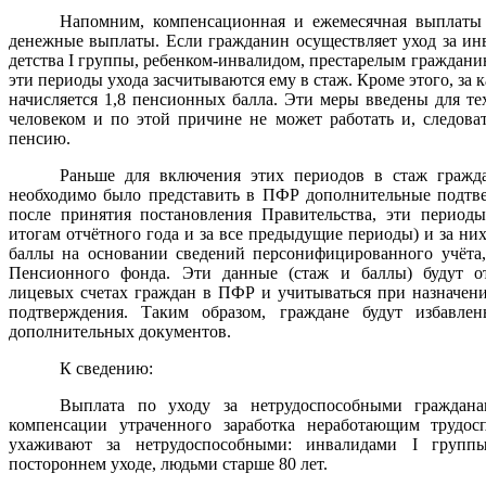
Напомним, компенсационная и ежемесячная выплаты 
денежные выплаты. Если гражданин осуществляет уход за ин
детства I группы, ребенком-инвалидом, престарелым гражданин
эти периоды ухода засчитываются ему в стаж. Кроме этого, за 
начисляется 1,8 пенсионных балла. Эти меры введены для тех
человеком и по этой причине не может работать и, следова
пенсию.
Раньше для включения этих периодов в стаж гражд
необходимо было представить в ПФР дополнительные подтв
после принятия постановления Правительства, эти периоды
итогам отчётного года и за все предыдущие периоды) и за ни
баллы на основании сведений персонифицированного учёта,
Пенсионного фонда. Эти данные (стаж и баллы) будут о
лицевых счетах граждан в ПФР и учитываться при назначени
подтверждения. Таким образом, граждане будут избавле
дополнительных документов.
К сведению:
Выплата по уходу за нетрудоспособными граждана
компенсации утраченного заработка неработающим трудос
ухаживают за нетрудоспособными: инвалидами I групп
постороннем уходе, людьми старше 80 лет.