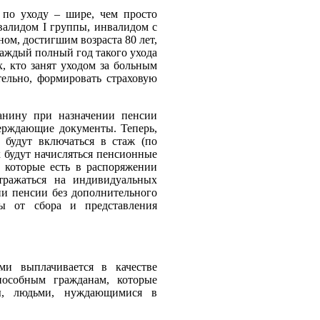
по уходу – шире, чем просто
валидом I группы, инвалидом с
ом, достигшим возраста 80 лет,
каждый полный год такого ухода
, кто занят уходом за больным
тельно, формировать страховую
анину при назначении пенсии
ерждающие документы. Теперь,
 будут включаться в стаж (по
х будут начисляться пенсионные
 которые есть в распоряжении
тражаться на индивидуальных
и пенсии без дополнительного
ны от сбора и представления
ми выплачивается в качестве
пособным гражданам, которые
ы, людьми, нуждающимися в