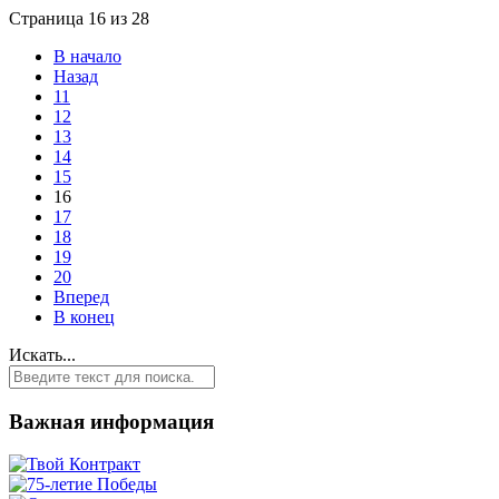
Страница 16 из 28
В начало
Назад
11
12
13
14
15
16
17
18
19
20
Вперед
В конец
Искать...
Важная информация