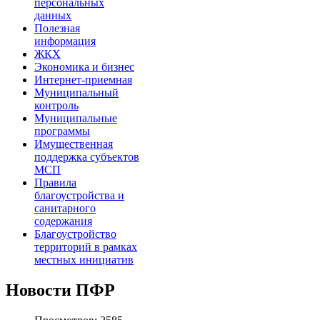
персональных
данных
Полезная
информация
ЖКХ
Экономика и бизнес
Интернет-приемная
Муниципальный
контроль
Муниципальные
программы
Имущественная
поддержка субъектов
МСП
Правила
благоустройства и
санитарного
содержания
Благоустройство
территорий в рамках
местных инициатив
Новости ПФР