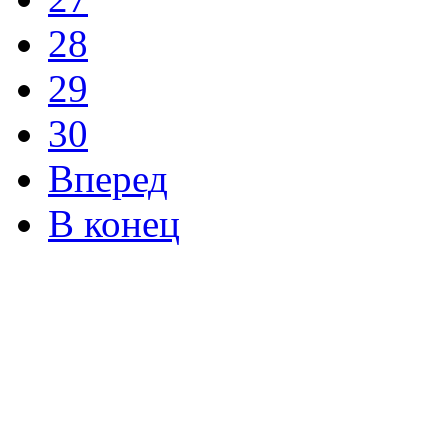
28
29
30
Вперед
В конец