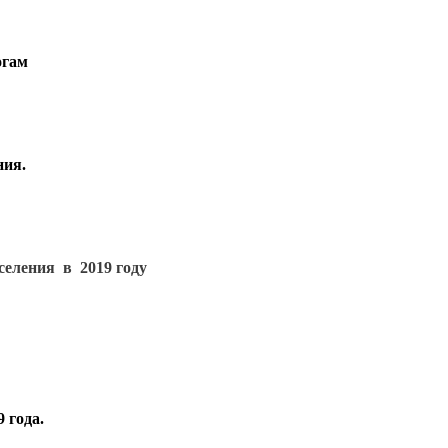
огам
ния.
селения  в
2019 году
года.   
