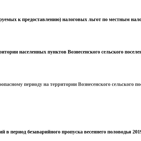
руемых к предоставлению) налоговых льгот 
по местным нал
ритории населенных пунктов Вознесенского сельского поселе
оопасному периоду
 на территории Вознесенского сельского по
й в период безаварийного пропуска 
весеннего половодья 2019 